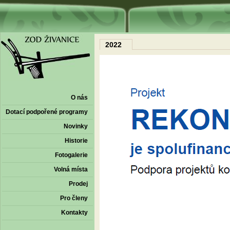
2022
O nás
Dotací podpořené programy
Novinky
Historie
Fotogalerie
Volná místa
Prodej
Pro členy
Kontakty